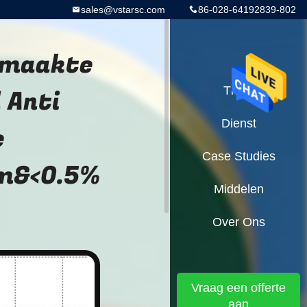
sales@vstarsc.com
86-028-64192839-802
emaakte
 Anti
Thuis
Dienst
e
Case Studies
m&<0.5%
Middelen
Over Ons
Vraag een offerte
aan