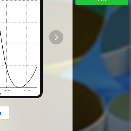
button
u