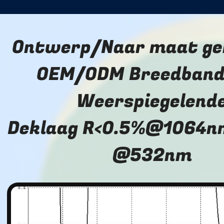
Ontwerp/Naar maat g
OEM/ODM Breedband
Weerspiegelend
Deklaag R<0.5%@1064n
@532nm