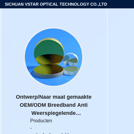
SICHUAN VSTAR OPTICAL TECHNOLOGY CO.,LTD
Ontwerp/Naar maat gemaakte
OEM/ODM Breedband Anti
Weerspiegelende
Deklaag R<0.5%@1064nm&<0.5%
Producten
-
@532nm