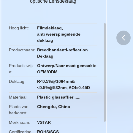
optische Lensdeklaag
Hoog licht
Filmdeklaag
,
anti weerspiegelende
deklaag
Productnaam
Breedbandanti-reflection
butto
Deklaag
Productiewijz
Ontwerp/Naar maat gemaakte
e
OEM/ODM
Deklaag
R<0.5%@1064nm&
<0.5%@532nm, AOI=0-45D
Materiaal
Plastic glassaffier .....
Plaats van
Chengdu, China
herkomst
Merknaam
VSTAR
Certificering
ROHS/SGS