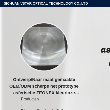
SICHUAN VSTAR OPTICAL TECHNOLOGY CO.,LTD
as
Ontwerp/Naar maat gemaakte
OEM/ODM scherpe het prototype
asferische ZEONEX kleurloze
Ø38.0 AR deklaag van de Diamant
Producten
-
Draaiende Optica