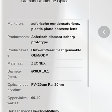
Diamant Draaiende Optica
Markeren
asferische condensatorlens
,
plastic plano convexe lens
Productnaam
Asferisch diamant scherp
prototype
butto
Productiewijz
Ontwerp/Naar maat gemaakte
e
OEM/ODM
Materiaal
ZEONEX
Diameter
Ø38.0 ±0.1
(mm)
Optische opp
PV<20um Ra<20nm
ervlakte
Oppervlaktek
60-40
waliteit
Deklaagspecif
HR@450-650nm-