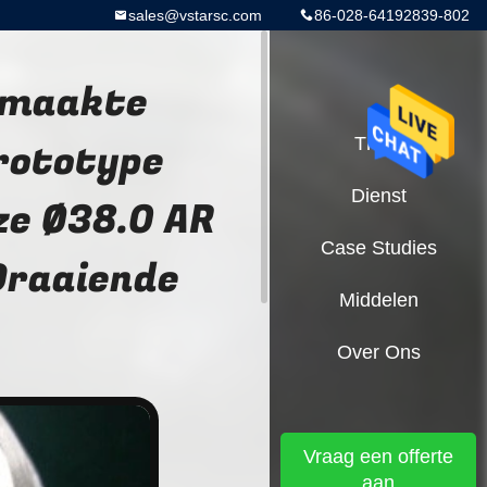
sales@vstarsc.com
86-028-64192839-802
emaakte
rototype
Thuis
Dienst
ze Ø38.0 AR
Case Studies
Draaiende
Middelen
Over Ons
Vraag een offerte
aan