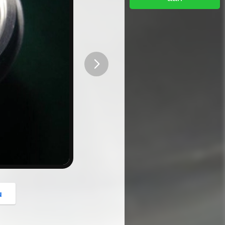
button
u